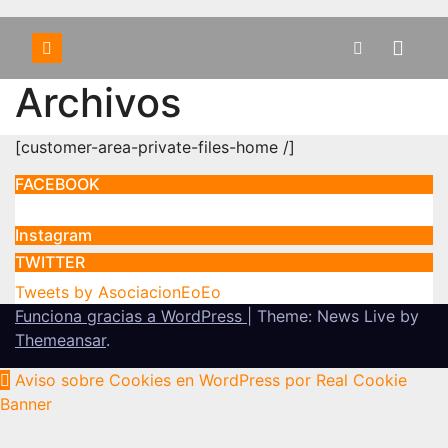
Archivos
[customer-area-private-files-home /]
FACEBOOK
Instagram
TWITTER
Tweets by AsociacionEoEo
Funciona gracias a WordPress
|
Theme: News Live by
Themeansar
.
Aviso sobre Cookies en WordPress por Real Cookie
Banner