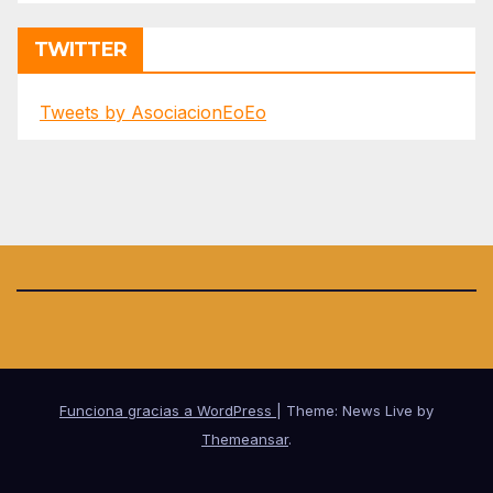
TWITTER
Tweets by AsociacionEoEo
Funciona gracias a WordPress
|
Theme: News Live by
Themeansar
.