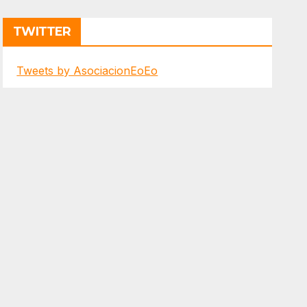
TWITTER
Tweets by AsociacionEoEo