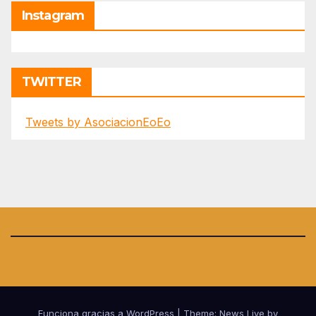
Instagram
TWITTER
Tweets by AsociacionEoEo
Funciona gracias a WordPress
|
Theme: News Live by