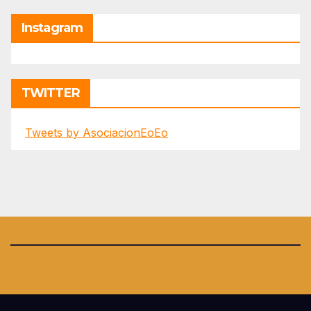
Instagram
TWITTER
Tweets by AsociacionEoEo