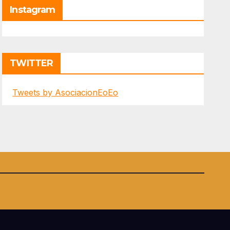
Instagram
TWITTER
Tweets by AsociacionEoEo