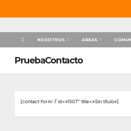
Saltar
al
contenido
NOSOTROS
AREAS
COMUN
PruebaContacto
[contact-form-7 id=»1507″ title=»Sin título»]