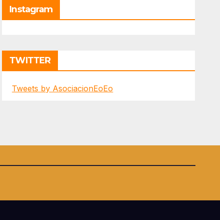
Instagram
TWITTER
Tweets by AsociacionEoEo