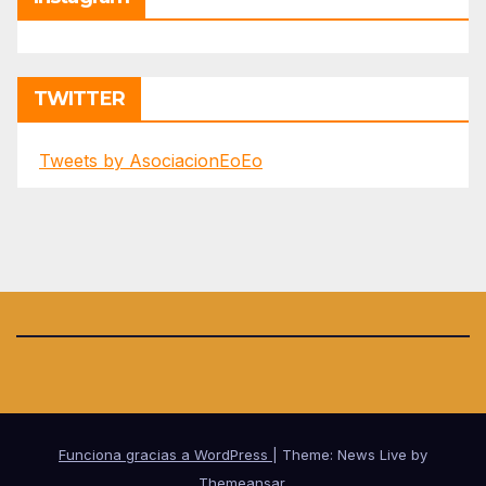
TWITTER
Tweets by AsociacionEoEo
Funciona gracias a WordPress
|
Theme: News Live by
Themeansar
.