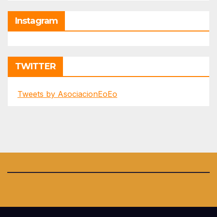
Instagram
TWITTER
Tweets by AsociacionEoEo