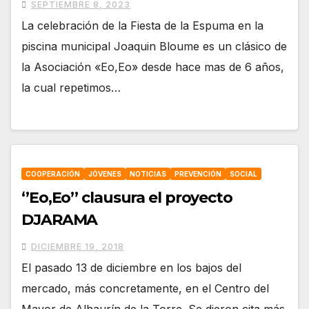
SEPTIEMBRE 8, 2023
La celebración de la Fiesta de la Espuma en la
piscina municipal Joaquin Bloume es un clásico de
la Asociación «Eo,Eo» desde hace mas de 6 años,
la cual repetimos…
COOPERACIÓN
JÓVENES
NOTICIAS
PREVENCIÓN
SOCIAL
‘’Eo,Eo’’ clausura el proyecto
DJARAMA
DICIEMBRE 19, 2018
El pasado 13 de diciembre en los bajos del
mercado, más concretamente, en el Centro del
Mayor de Alhaurín de la Torre. Se dieron cita más