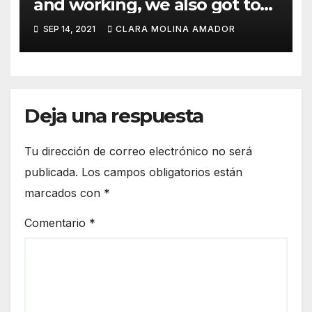
and working, we also got to
know some amazing people
SEP 14, 2021
CLARA MOLINA AMADOR
from all over Europe and got
to make new friends and
have a lot of fun.»
Deja una respuesta
Tu dirección de correo electrónico no será
publicada.
Los campos obligatorios están
marcados con
*
Comentario
*