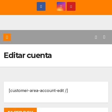
Saltar
al
contenido
Editar cuenta
[customer-area-account-edit /]