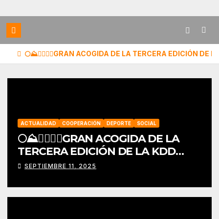
🌕⛰️🏃‍♀️🏃‍♂️GRAN ACOGIDA DE LA TERCERA EDICIÓN DE LA 
ACTUALIDAD
COOPERACIÓN
DEPORTE
SOCIAL
🌕⛰️🏃‍♀️🏃‍♂️GRAN ACOGIDA DE LA
TERCERA EDICIÓN DE LA KDD
SOLIDARIA «LOQUEO TRAIL»🏃‍♂️
SEPTIEMBRE 11, 2025
🏃‍♀️⛰️🌕