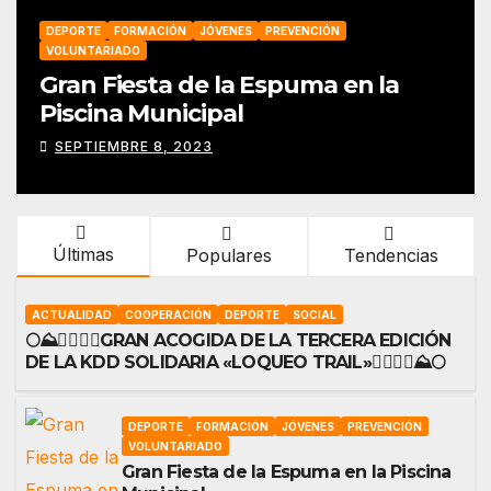
DEPORTE
FORMACIÓN
JÓVENES
PREVENCIÓN
VOLUNTARIADO
Gran Fiesta de la Espuma en la
Piscina Municipal
SEPTIEMBRE 8, 2023
Últimas
Populares
Tendencias
ACTUALIDAD
COOPERACIÓN
DEPORTE
SOCIAL
🌕⛰️🏃‍♀️🏃‍♂️GRAN ACOGIDA DE LA TERCERA EDICIÓN
DE LA KDD SOLIDARIA «LOQUEO TRAIL»🏃‍♂️🏃‍♀️⛰️🌕
DEPORTE
FORMACIÓN
JÓVENES
PREVENCIÓN
VOLUNTARIADO
Gran Fiesta de la Espuma en la Piscina