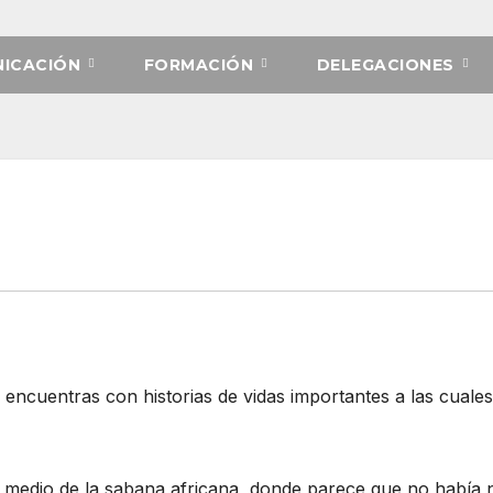
ICACIÓN
FORMACIÓN
DELEGACIONES
 encuentras con historias de vidas importantes a las cuale
n medio de la sabana africana, donde parece que no habí