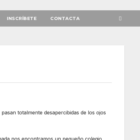
INSCRÍBETE
CONTACTA
s pasan totalmente desapercibidas de los ojos
a nada nos encontramos un pequeño colegio,