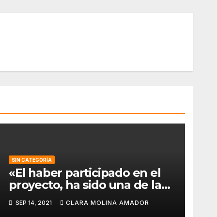
SIN CATEGORÍA
«El haber participado en el
proyecto, ha sido una de las
mejores experiencias que he
SEP 14, 2021
CLARA MOLINA AMADOR
vivido, pues a pesar de la