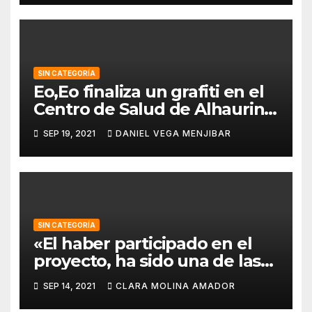
SIN CATEGORÍA
Eo,Eo finaliza un grafiti en el
Centro de Salud de Alhaurin
de la Torre.
SEP 19, 2021
DANIEL VEGA MENJIBAR
SIN CATEGORÍA
«El haber participado en el
proyecto, ha sido una de las
mejores experiencias que he
SEP 14, 2021
CLARA MOLINA AMADOR
vivido, pues a pesar de la