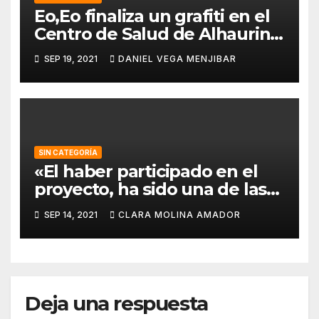
Eo,Eo finaliza un grafiti en el
Centro de Salud de Alhaurin
de la Torre.
SEP 19, 2021
DANIEL VEGA MENJIBAR
SIN CATEGORÍA
«El haber participado en el
proyecto, ha sido una de las
mejores experiencias que he
SEP 14, 2021
CLARA MOLINA AMADOR
vivido, pues a pesar de la
barrera del idioma, he sido
capaz de aprender de todos
los compañeros».
Deja una respuesta