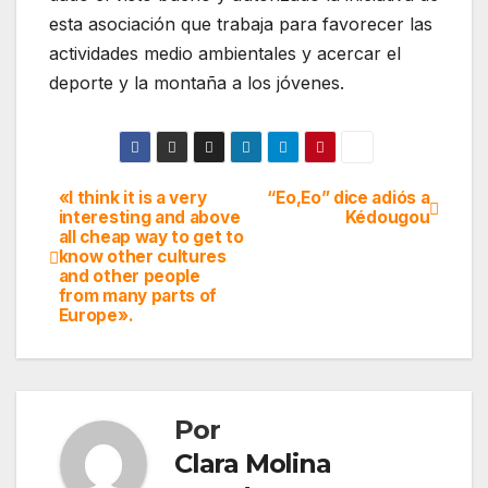
esta asociación que trabaja para favorecer las
actividades medio ambientales y acercar el
deporte y la montaña a los jóvenes.
«I think it is a very
“Eo,Eo” dice adiós a
Navegación
interesting and above
Kédougou
all cheap way to get to
de
know other cultures
and other people
entradas
from many parts of
Europe».
Por
Clara Molina