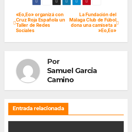
«Eo,Eo» organizá con
La Fundación del
Navegación
Cruz Roja Española un
Málaga Club de Fúbol
Taller de Redes
dona una camiseta a
de
Sociales
»Eo,Eo»
entradas
Por
Samuel Garcia
Camino
Entrada relacionada