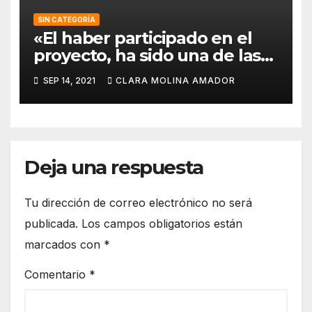
SIN CATEGORÍA
«El haber participado en el
proyecto, ha sido una de las
mejores experiencias que he
SEP 14, 2021
CLARA MOLINA AMADOR
vivido, pues a pesar de la
barrera del idioma, he sido
capaz de aprender de todos
los compañeros».
Deja una respuesta
Tu dirección de correo electrónico no será
publicada.
Los campos obligatorios están
marcados con
*
Comentario
*