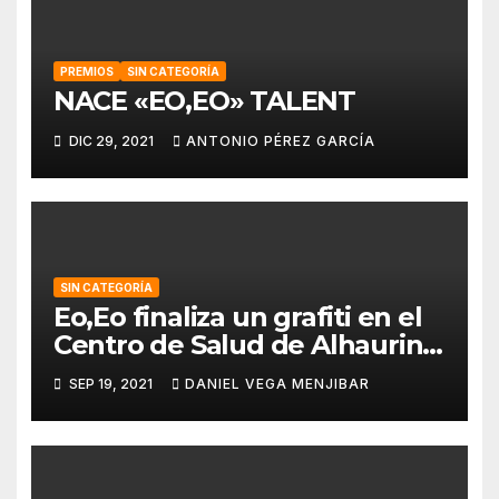
PREMIOS
SIN CATEGORÍA
NACE «EO,EO» TALENT
DIC 29, 2021
ANTONIO PÉREZ GARCÍA
SIN CATEGORÍA
Eo,Eo finaliza un grafiti en el
Centro de Salud de Alhaurin
de la Torre.
SEP 19, 2021
DANIEL VEGA MENJIBAR