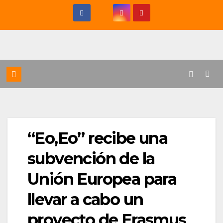
Saltar
al
contenido
“Eo,Eo” recibe una
subvención de la
Unión Europea para
llevar a cabo un
proyecto de Erasmus