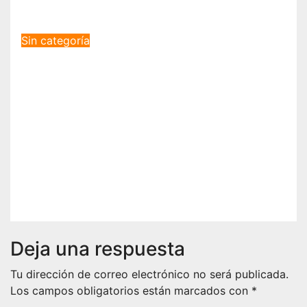
Sep 19, 2021
Daniel Vega Menjibar
Sin categoría
«El haber participado en el
proyecto, ha sido una de las
mejores experiencias que he
vivido, pues a pesar de la barrera
del idioma, he sido capaz de
aprender de todos los
compañeros».
Sep 14, 2021
Clara Molina Amador
Deja una respuesta
Tu dirección de correo electrónico no será publicada.
Los campos obligatorios están marcados con
*