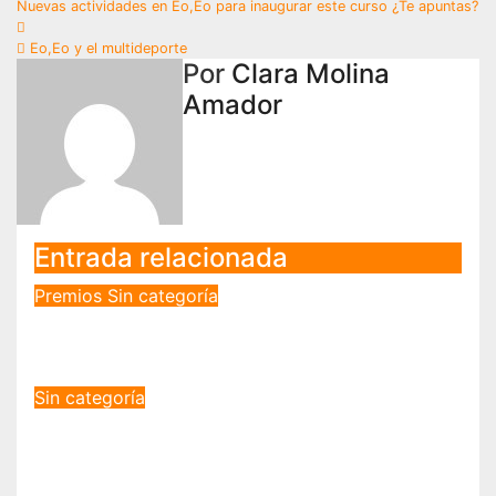
Navegación
Nuevas actividades en Eo,Eo para inaugurar este curso ¿Te apuntas?
de
Eo,Eo y el multideporte
Por
Clara Molina
entradas
Amador
Entrada relacionada
Premios
Sin categoría
NACE «EO,EO» TALENT
Dic 29, 2021
Antonio Pérez García
Sin categoría
Eo,Eo finaliza un grafiti en el
Centro de Salud de Alhaurin de la
Torre.