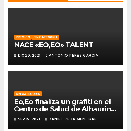
PREMIOS
SIN CATEGORÍA
NACE «EO,EO» TALENT
DIC 29, 2021
ANTONIO PÉREZ GARCÍA
SIN CATEGORÍA
Eo,Eo finaliza un grafiti en el
Centro de Salud de Alhaurin
de la Torre.
SEP 19, 2021
DANIEL VEGA MENJIBAR