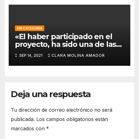
SIN CATEGORÍA
«El haber participado en el
proyecto, ha sido una de las
mejores experiencias que he
SEP 14, 2021
CLARA MOLINA AMADOR
vivido, pues a pesar de la
barrera del idioma, he sido
capaz de aprender de todos
los compañeros».
Deja una respuesta
Tu dirección de correo electrónico no será
publicada.
Los campos obligatorios están
marcados con
*