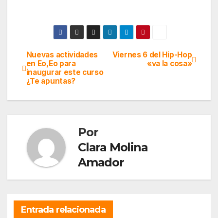
Nuevas actividades
Viernes 6 del Hip-Hop
Navegación
en Eo,Eo para
«va la cosa»
inaugurar este curso
de
¿Te apuntas?
entradas
Por
Clara Molina
Amador
Entrada relacionada