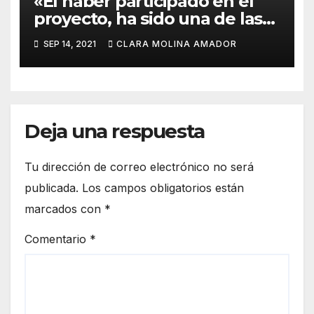
«El haber participado en el
proyecto, ha sido una de las
mejores experiencias que he
SEP 14, 2021
CLARA MOLINA AMADOR
vivido, pues a pesar de la
barrera del idioma, he sido
capaz de aprender de todos
los compañeros».
Deja una respuesta
Tu dirección de correo electrónico no será
publicada.
Los campos obligatorios están
marcados con
*
Comentario
*