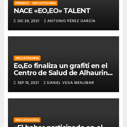
PREMIOS
SIN CATEGORÍA
NACE «EO,EO» TALENT
DIC 29, 2021
ANTONIO PÉREZ GARCÍA
SIN CATEGORÍA
Eo,Eo finaliza un grafiti en el
Centro de Salud de Alhaurin
de la Torre.
SEP 19, 2021
DANIEL VEGA MENJIBAR
SIN CATEGORÍA