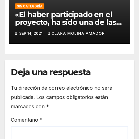
SIN CATEGORÍA
«El haber participado en el
proyecto, ha sido una de las
mejores experiencias que he
SEP 14, 2021
CLARA MOLINA AMADOR
vivido, pues a pesar de la
barrera del idioma, he sido
capaz de aprender de todos
los compañeros».
Deja una respuesta
Tu dirección de correo electrónico no será
publicada.
Los campos obligatorios están
marcados con
*
Comentario
*