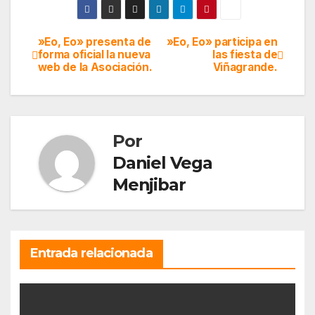
»Eo, Eo» presenta de
»Eo, Eo» participa en
Navegación
forma oficial la nueva
las fiesta de
web de la Asociación.
Viñagrande.
de
entradas
Por
Daniel Vega
Menjibar
Entrada relacionada