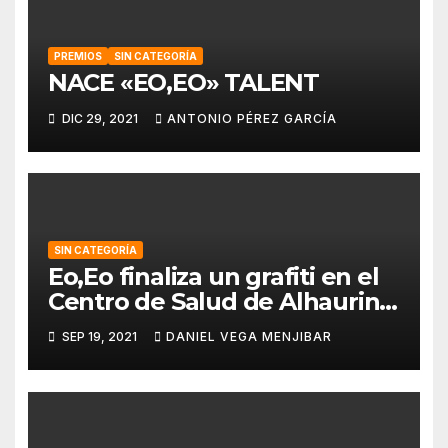
PREMIOS
SIN CATEGORÍA
NACE «EO,EO» TALENT
DIC 29, 2021
ANTONIO PÉREZ GARCÍA
SIN CATEGORÍA
Eo,Eo finaliza un grafiti en el
Centro de Salud de Alhaurin
de la Torre.
SEP 19, 2021
DANIEL VEGA MENJIBAR