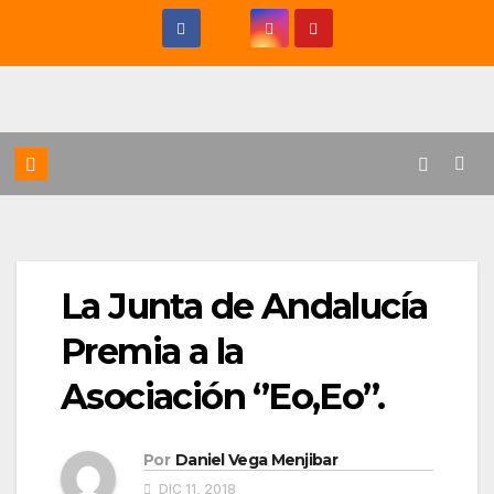
Saltar
al
contenido
La Junta de Andalucía
Premia a la
Asociación ‘’Eo,Eo’’.
Por
Daniel Vega Menjibar
DIC 11, 2018