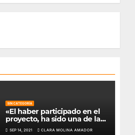
SIN CATEGORÍA
«El haber participado en el
proyecto, ha sido una de las
mejores experiencias que he
SEP 14, 2021
CLARA MOLINA AMADOR
vivido, pues a pesar de la