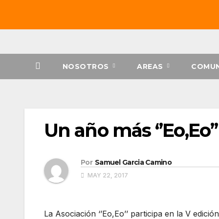
Saltar
al
contenido
NOSOTROS
AREAS
COMUN
Un año más ‘’Eo,Eo’
Por
Samuel Garcia Camino
MAY 22, 2017
La Asociación ‘’Eo,Eo’’ participa en la V edici