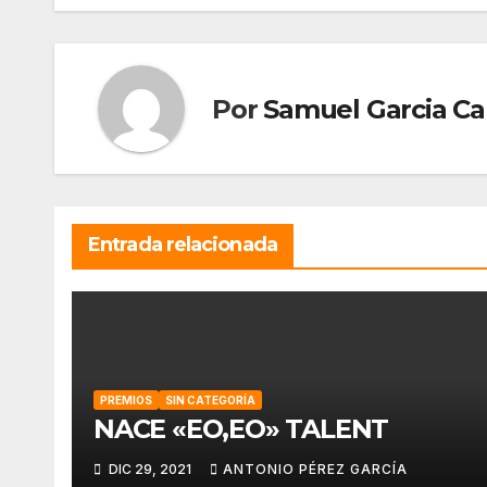
entradas
Por
Samuel Garcia C
Entrada relacionada
PREMIOS
SIN CATEGORÍA
NACE «EO,EO» TALENT
DIC 29, 2021
ANTONIO PÉREZ GARCÍA