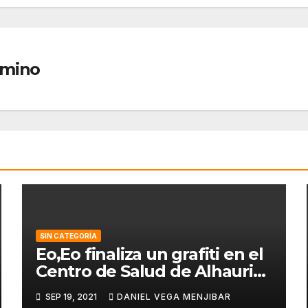
amino
SIN CATEGORÍA
Eo,Eo finaliza un grafiti en el
Centro de Salud de Alhaurin
de la Torre.
SEP 19, 2021
DANIEL VEGA MENJIBAR