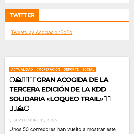
TWITTER
Tweets by AsociacionEoEo
ACTUALIDAD
COOPERACIÓN
DEPORTE
SOCIAL
🌕⛰️🏃‍♀️🏃‍♂️GRAN ACOGIDA DE LA
TERCERA EDICIÓN DE LA KDD
SOLIDARIA «LOQUEO TRAIL»🏃‍♂️
🏃‍♀️⛰️🌕
SEPTIEMBRE 11, 2025
Unos 50 corredores han vuelto a mostrar este