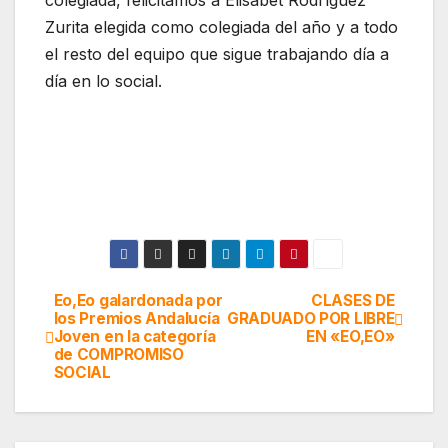
colegiada, felicitamos a Elisabet Rodríguez
Zurita elegida como colegiada del año y a todo
el resto del equipo que sigue trabajando día a
día en lo social.
Eo,Eo galardonada por
CLASES DE
Navegación
los Premios Andalucía
GRADUADO POR LIBRE
Joven en la categoría
EN «EO,EO»
de
de COMPROMISO
SOCIAL
entradas