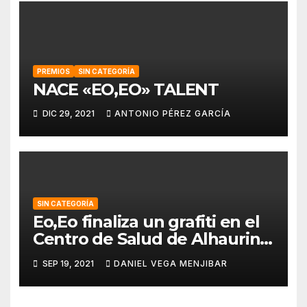
PREMIOS
SIN CATEGORÍA
NACE «EO,EO» TALENT
DIC 29, 2021
ANTONIO PÉREZ GARCÍA
SIN CATEGORÍA
Eo,Eo finaliza un grafiti en el
Centro de Salud de Alhaurin
de la Torre.
SEP 19, 2021
DANIEL VEGA MENJIBAR