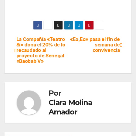
La Compañía «Teatro
«Eo,Eo» pasa el fin de
Navegación
Sí» dona el 20% de lo
semana de
recaudado al
convivencia
de
proyecto de Senegal
«Baobab V»
entradas
Por
Clara Molina
Amador