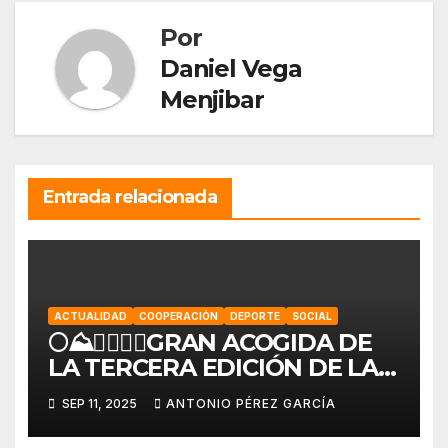
Por
Daniel Vega
Menjibar
Entrada relacionada
ACTUALIDAD
COOPERACIÓN
DEPORTE
SOCIAL
🌕⛰️🏃‍♀️🏃‍♂️GRAN ACOGIDA DE
LA TERCERA EDICIÓN DE LA
KDD SOLIDARIA «LOQUEO
SEP 11, 2025
ANTONIO PÉREZ GARCÍA
TRAIL»🏃‍♂️🏃‍♀️⛰️🌕