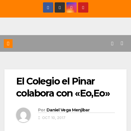
Saltar
al
contenido
El Colegio el Pinar
colabora con «Eo,Eo»
Por
Daniel Vega Menjibar
OCT 10, 2017