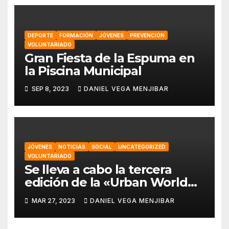
DEPORTE
FORMACIÓN
JÓVENES
PREVENCIÓN
VOLUNTARIADO
Gran Fiesta de la Espuma en
la Piscina Municipal
SEP 8, 2023
DANIEL VEGA MENJIBAR
JÓVENES
NOTICIAS
SOCIAL
UNCATEGORIZED
VOLUNTARIADO
Se lleva a cabo la tercera
edición de la «Urban World
Alhaurín» por parte de la
MAR 27, 2023
DANIEL VEGA MENJIBAR
asociación “Eo,Eo”