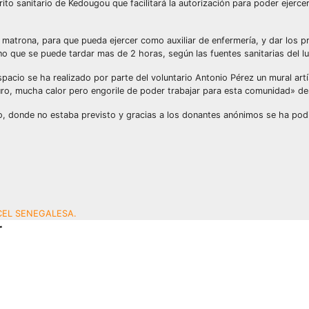
strito sanitario de Kedougou que facilitará la autorización para poder ejer
rona, para que pueda ejercer como auxiliar de enfermería, y dar los pri
no que se puede tardar mas de 2 horas, según las fuentes sanitarias del lu
cio se ha realizado por parte del voluntario Antonio Pérez un mural artíst
duro, mucha calor pero engorile de poder trabajar para esta comunidad» des
lo, donde no estaba previsto y gracias a los donantes anónimos se ha podi
CEL SENEGALESA.
r