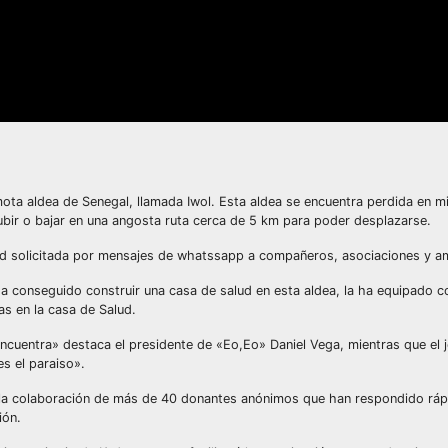
ota aldea de Senegal, llamada Iwol. Esta aldea se encuentra perdida en mi
subir o bajar en una angosta ruta cerca de 5 km para poder desplazarse.
dad solicitada por mensajes de whatssapp a compañeros, asociaciones y 
conseguido construir una casa de salud en esta aldea, la ha equipado con 
as en la casa de Salud.
ncuentra» destaca el presidente de «Eo,Eo» Daniel Vega, mientras que el je
es el paraiso».
 la colaboración de más de 40 donantes anónimos que han respondido ráp
ión.