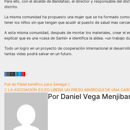
Para ello, con el alcalde de Bandafasi, el director y responsable del di
distrito.
La misma comunidad ha propuesto una mujer que se ha formado como mat
tener los niños sin que tengan que acudir al puesto de salud mas cerca
A esta misma comunidad, después de montar los materiales, crear el espa
explicar que es una «casa de Santé» e identifica la aldea. «un trabajo 
Todo un logro en un proyecto de cooperación internacional al desarrol
tantas vidas podrá salvar en un futuro.
Navegación
Pull de Pádel benéfico para Senegal
LA ASOCIACIÓN EO,EO LIBERA UN PRESO MARROQUÍ DE UNA CAR
de
Por
Daniel Vega Menjiba
entradas