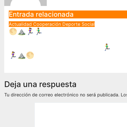
Entrada relacionada
Actualidad
Cooperación
Deporte
Social
🌕⛰️🏃‍♀️🏃‍♂️GRAN ACOGIDA DE LA
TERCERA EDICIÓN DE LA KDD
SOLIDARIA «LOQUEO TRAIL»🏃‍♂️
🏃‍♀️⛰️🌕
Sep 11, 2025
Antonio Pérez García
Deja una respuesta
Tu dirección de correo electrónico no será publicada.
Lo