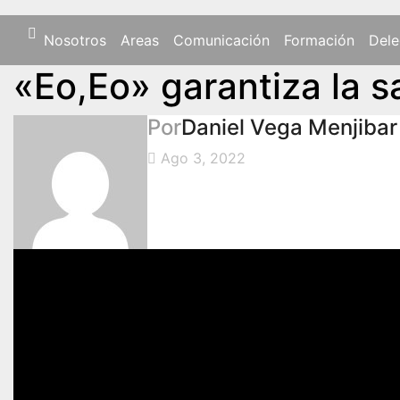
Nosotros
Areas
Comunicación
Formación
Dele
«Eo,Eo» garantiza la 
Por
Daniel Vega Menjibar
Ago 3, 2022