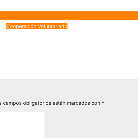
Cooperación
Voluntariado
5 MENORES DE EDAD ACUDEN
CON LA ASOCIACIÓN “EO,EO” A UN
PROYECTO EN MARRUECOS.
Mar 10, 2023
Daniel Vega Menjibar
s campos obligatorios están marcados con
*