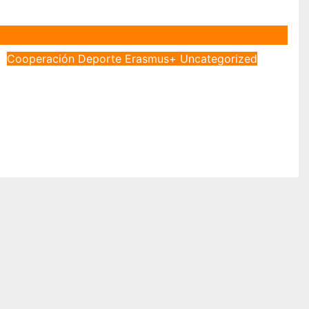
Cooperación
Deporte
Erasmus+
Uncategorized
INTERCAMBIO JUVENIL EN
LITUANIA JUNTO CON LA
ASOCIACIÓN MANO EUROPA
Dic 16, 2022
Daniel Vega Menjibar