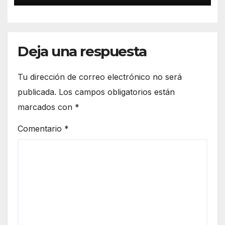
barrera del idioma, he sido
capaz de aprender de todos
los compañeros».
Deja una respuesta
Tu dirección de correo electrónico no será
publicada.
Los campos obligatorios están
marcados con
*
Comentario
*