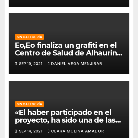
SIN CATEGORÍA
Eo,Eo finaliza un grafiti en el
Centro de Salud de Alhaurin
de la Torre.
SEP 19, 2021
DANIEL VEGA MENJIBAR
SIN CATEGORÍA
«El haber participado en el
proyecto, ha sido una de las
mejores experiencias que he
SEP 14, 2021
CLARA MOLINA AMADOR
vivido, pues a pesar de la