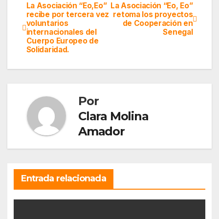
La Asociación “Eo,Eo”
La Asociación “Eo, Eo”
Navegación
recibe por tercera vez
retoma los proyectos
voluntarios
de Cooperación en
de
internacionales del
Senegal
Cuerpo Europeo de
entradas
Solidaridad.
Por
Clara Molina
Amador
Entrada relacionada