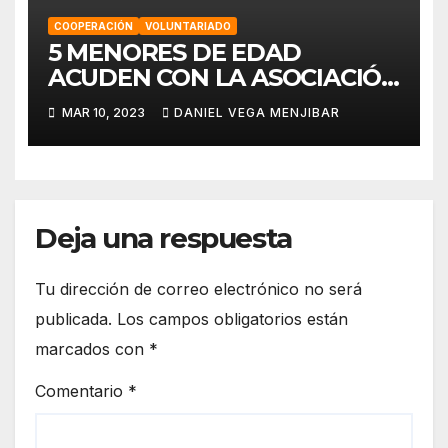
COOPERACIÓN
VOLUNTARIADO
5 MENORES DE EDAD
ACUDEN CON LA ASOCIACIÓN
“EO,EO” A UN PROYECTO EN
MAR 10, 2023
DANIEL VEGA MENJIBAR
MARRUECOS.
Deja una respuesta
Tu dirección de correo electrónico no será
publicada.
Los campos obligatorios están
marcados con
*
Comentario
*