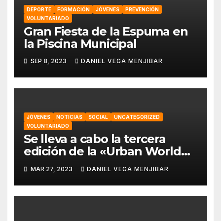
DEPORTE
FORMACIÓN
JÓVENES
PREVENCIÓN
VOLUNTARIADO
Gran Fiesta de la Espuma en
la Piscina Municipal
SEP 8, 2023
DANIEL VEGA MENJIBAR
JÓVENES
NOTICIAS
SOCIAL
UNCATEGORIZED
VOLUNTARIADO
Se lleva a cabo la tercera
edición de la «Urban World
Alhaurín» por parte de la
MAR 27, 2023
DANIEL VEGA MENJIBAR
asociación “Eo,Eo”