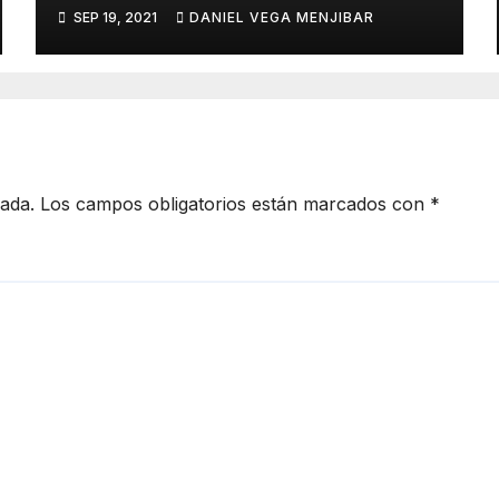
de la Torre.
SEP 19, 2021
DANIEL VEGA MENJIBAR
cada.
Los campos obligatorios están marcados con
*