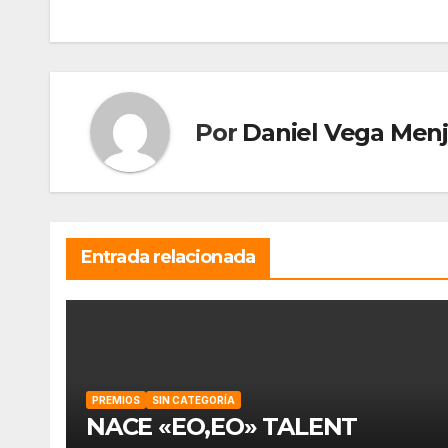
de
entradas
Por
Daniel Vega Menj
Entrada relacionada
PREMIOS
SIN CATEGORÍA
NACE «EO,EO» TALENT