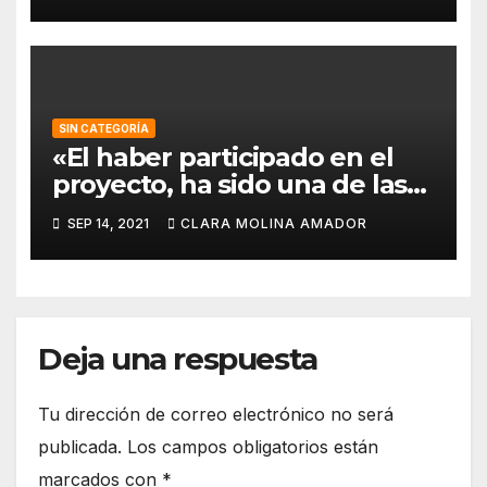
SIN CATEGORÍA
«El haber participado en el
proyecto, ha sido una de las
mejores experiencias que he
SEP 14, 2021
CLARA MOLINA AMADOR
vivido, pues a pesar de la
barrera del idioma, he sido
capaz de aprender de todos
los compañeros».
Deja una respuesta
Tu dirección de correo electrónico no será
publicada.
Los campos obligatorios están
marcados con
*