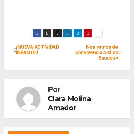
¡NUEVA ACTIVIDAD
Nos vamos de
Navegación
INFANTIL!
convivencia a «Los
Sauces»
de
entradas
Por
Clara Molina
Amador