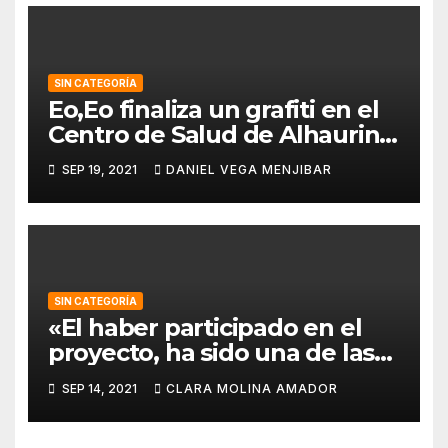
SIN CATEGORÍA
Eo,Eo finaliza un grafiti en el
Centro de Salud de Alhaurin
de la Torre.
SEP 19, 2021
DANIEL VEGA MENJIBAR
SIN CATEGORÍA
«El haber participado en el
proyecto, ha sido una de las
mejores experiencias que he
SEP 14, 2021
CLARA MOLINA AMADOR
vivido, pues a pesar de la
barrera del idioma, he sido