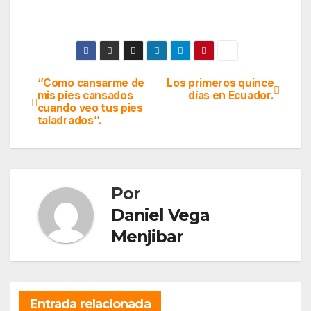
‘’Como cansarme de
Los primeros quince
Navegación
mis pies cansados
días en Ecuador.
cuando veo tus pies
de
taladrados’’.
entradas
Por
Daniel Vega
Menjibar
Entrada relacionada