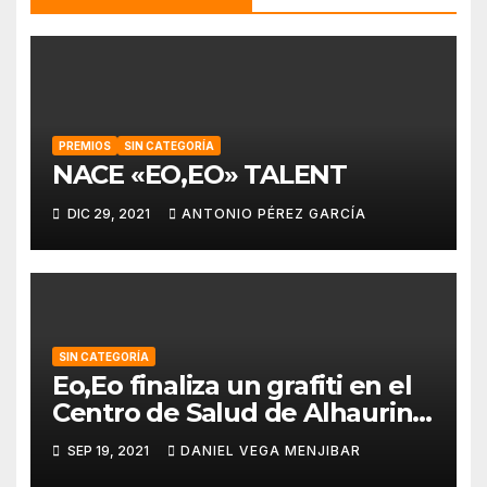
PREMIOS
SIN CATEGORÍA
NACE «EO,EO» TALENT
DIC 29, 2021
ANTONIO PÉREZ GARCÍA
SIN CATEGORÍA
Eo,Eo finaliza un grafiti en el
Centro de Salud de Alhaurin
de la Torre.
SEP 19, 2021
DANIEL VEGA MENJIBAR