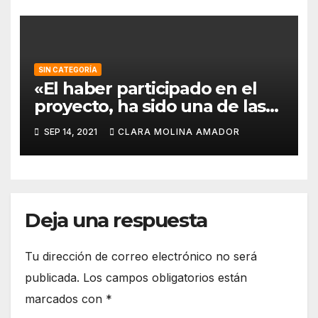
SIN CATEGORÍA
«El haber participado en el
proyecto, ha sido una de las
mejores experiencias que he
SEP 14, 2021
CLARA MOLINA AMADOR
vivido, pues a pesar de la
barrera del idioma, he sido
capaz de aprender de todos
los compañeros».
Deja una respuesta
Tu dirección de correo electrónico no será
publicada.
Los campos obligatorios están
marcados con
*