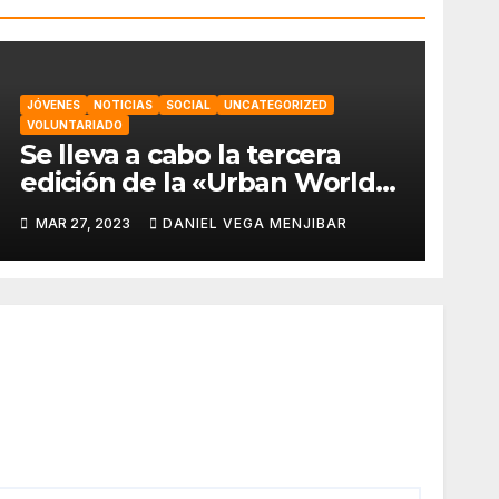
JÓVENES
NOTICIAS
SOCIAL
UNCATEGORIZED
VOLUNTARIADO
Se lleva a cabo la tercera
edición de la «Urban World
Alhaurín» por parte de la
MAR 27, 2023
DANIEL VEGA MENJIBAR
asociación “Eo,Eo”