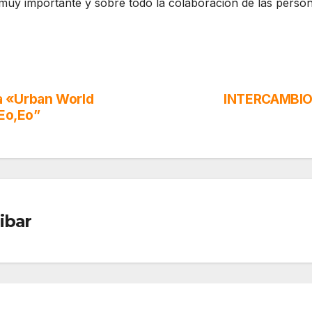
do muy importante y sobre todo la colaboración de las pers
la «Urban World
INTERCAMBIO
“Eo,Eo”
ibar