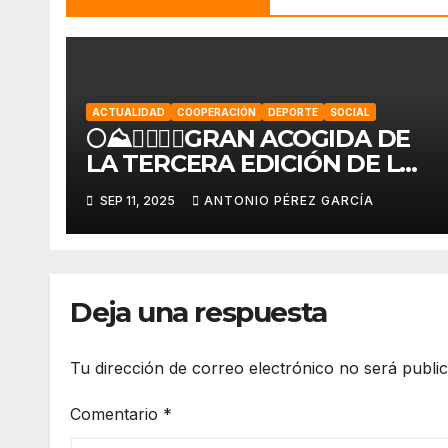
ACTUALIDAD
COOPERACIÓN
DEPORTE
SOCIAL
🌕⛰️🏃‍♀️🏃‍♂️GRAN ACOGIDA DE
LA TERCERA EDICIÓN DE LA
KDD SOLIDARIA «LOQUEO
SEP 11, 2025
ANTONIO PÉREZ GARCÍA
TRAIL»🏃‍♂️🏃‍♀️⛰️🌕
Deja una respuesta
Tu dirección de correo electrónico no será publi
Comentario
*