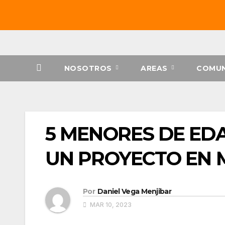
Saltar
al
contenido
NOSOTROS
AREAS
COMUN
5 MENORES DE EDA
UN PROYECTO EN 
Por
Daniel Vega Menjibar
MAR 10, 2023