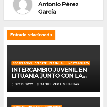
Antonio Pérez
García
Entrada relacionada
COOPERACIÓN
DEPORTE
ERASMUS+
UNCATEGORIZED
INTERCAMBIO JUVENIL EN
LITUANIA JUNTO CON LA
ASOCIACIÓN MANO EUROPA
DIC 16, 2022
DANIEL VEGA MENJIBAR
DEPORTE
ERASMUS+
FORMACIÓN