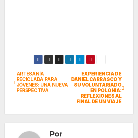
ARTESANÍA
EXPERIENCIA DE
Navegación
RECICLADA PARA
DANIEL CARRASCO Y
JÓVENES: UNA NUEVA
SU VOLUNTARIADO
de
PERSPECTIVA
EN POLONIA:
REFLEXIONES AL
entradas
FINAL DE UN VIAJE
Por