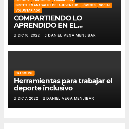
INSTITUTO ANADALUZ DE LA JUVENTUD
JÓVENES
SOCIAL
VOLUNTARIADO
COMPARTIENDO LO
APRENDIDO EN EL
PROYECTO DE ERASMUS+
DIC 16, 2022
DANIEL VEGA MENJIBAR
SOBRE DEPORTE E
INCLUSIÓN
ERASMUS+
Herramientas para trabajar el
deporte inclusivo
DIC 7, 2022
DANIEL VEGA MENJIBAR