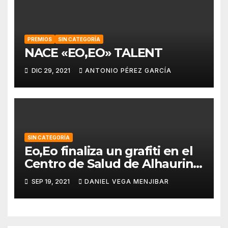
PREMIOS
SIN CATEGORÍA
NACE «EO,EO» TALENT
DIC 29, 2021
ANTONIO PÉREZ GARCÍA
SIN CATEGORÍA
Eo,Eo finaliza un grafiti en el
Centro de Salud de Alhaurin
de la Torre.
SEP 19, 2021
DANIEL VEGA MENJIBAR