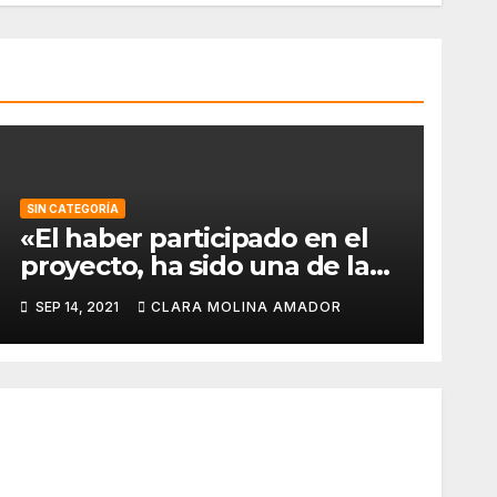
SIN CATEGORÍA
«El haber participado en el
proyecto, ha sido una de las
mejores experiencias que he
SEP 14, 2021
CLARA MOLINA AMADOR
vivido, pues a pesar de la
barrera del idioma, he sido
capaz de aprender de todos
los compañeros».