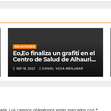
SIN CATEGORÍA
Eo,Eo finaliza un grafiti en el
Centro de Salud de Alhaurin
de la Torre.
SEP 19, 2021
DANIEL VEGA MENJIBAR
cada.
Los campos obligatorios están marcados con
*