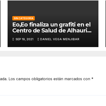
SIN CATEGORÍA
Eo,Eo finaliza un grafiti en el
Centro de Salud de Alhaurin
de la Torre.
SEP 19, 2021
DANIEL VEGA MENJIBAR
cada.
Los campos obligatorios están marcados con
*