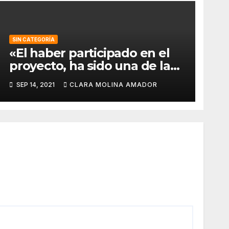
SIN CATEGORÍA
«El haber participado en el
proyecto, ha sido una de las
mejores experiencias que he
SEP 14, 2021
CLARA MOLINA AMADOR
vivido, pues a pesar de la
barrera del idioma, he sido
capaz de aprender de todos
los compañeros».