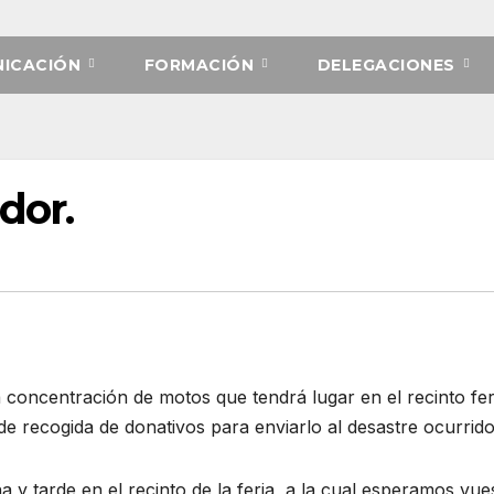
ICACIÓN
FORMACIÓN
DELEGACIONES
dor.
concentración de motos que tendrá lugar en el recinto fer
e recogida de donativos para enviarlo al desastre ocurrid
 y tarde en el recinto de la feria, a la cual esperamos vues