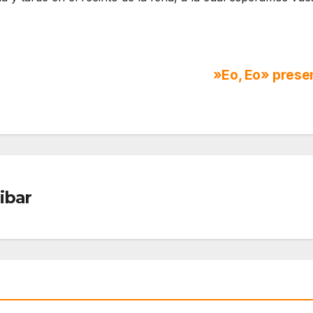
»Eo, Eo» presen
ibar