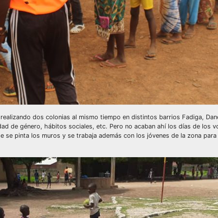
o, realizando dos colonias al mismo tiempo en distintos barrios Fadiga, Da
d de género, hábitos sociales, etc. Pero no acaban ahí los días de los volu
e se pinta los muros y se trabaja además con los jóvenes de la zona para