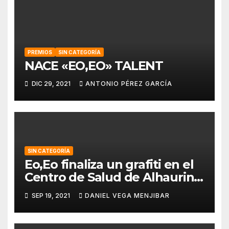
PREMIOS
SIN CATEGORÍA
NACE «EO,EO» TALENT
DIC 29, 2021
ANTONIO PÉREZ GARCÍA
SIN CATEGORÍA
Eo,Eo finaliza un grafiti en el
Centro de Salud de Alhaurin
de la Torre.
SEP 19, 2021
DANIEL VEGA MENJIBAR