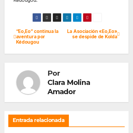
“Eo,Eo” continua la
La Asociación «Eo,Eo»
Navegación
aventura por
se despide de Kolda
Kédougou
de
entradas
Por
Clara Molina
Amador
Entrada relacionada