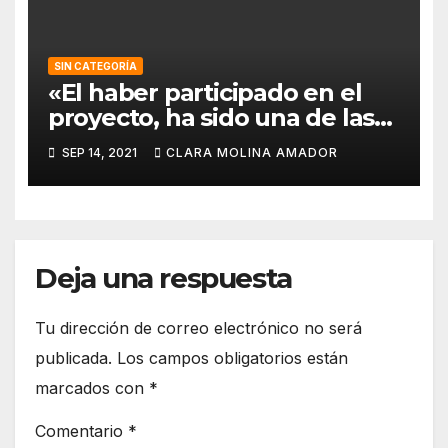
SIN CATEGORÍA
«El haber participado en el
proyecto, ha sido una de las
mejores experiencias que he
SEP 14, 2021
CLARA MOLINA AMADOR
vivido, pues a pesar de la
barrera del idioma, he sido
capaz de aprender de todos
los compañeros».
Deja una respuesta
Tu dirección de correo electrónico no será
publicada.
Los campos obligatorios están
marcados con
*
Comentario
*