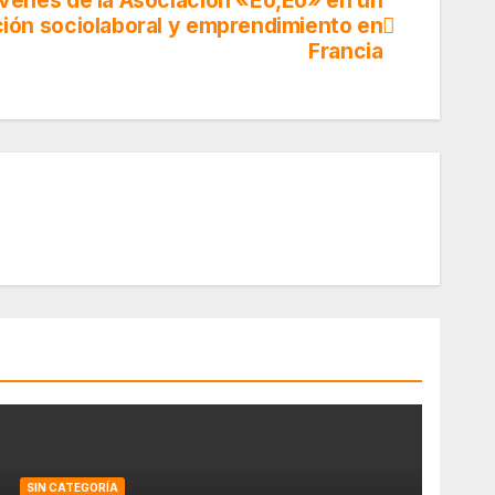
óvenes de la Asociación «Eo,Eo» en un
ción sociolaboral y emprendimiento en
Francia
SIN CATEGORÍA