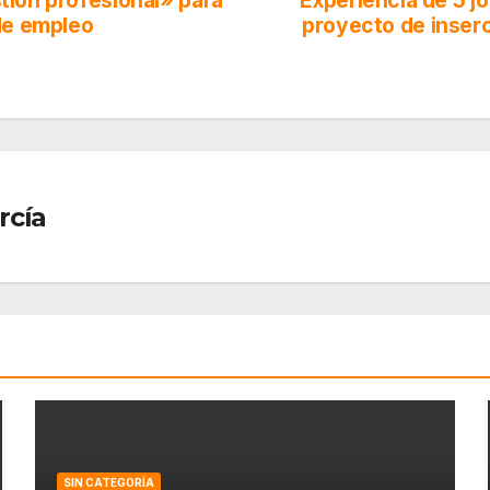
tión profesional» para
Experiencia de 5 j
de empleo
proyecto de inser
rcía
SIN CATEGORÍA