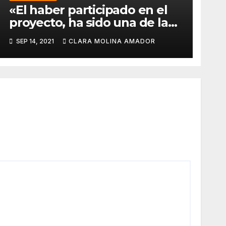
«El haber participado en el
proyecto, ha sido una de las
mejores experiencias que he
SEP 14, 2021
CLARA MOLINA AMADOR
vivido, pues a pesar de la
barrera del idioma, he sido
capaz de aprender de todos
los compañeros».