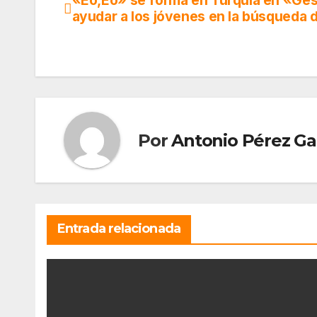
«Eo,Eo» se forma en Turquía en «Ges
Navegación
ayudar a los jóvenes en la búsqueda 
de
entradas
Por
Antonio Pérez Ga
Entrada relacionada