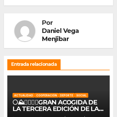
entradas
Por
Daniel Vega
Menjibar
Entrada relacionada
ACTUALIDAD
COOPERACIÓN
DEPORTE
SOCIAL
🌕⛰️🏃‍♀️🏃‍♂️GRAN ACOGIDA DE
LA TERCERA EDICIÓN DE LA
KDD SOLIDARIA «LOQUEO