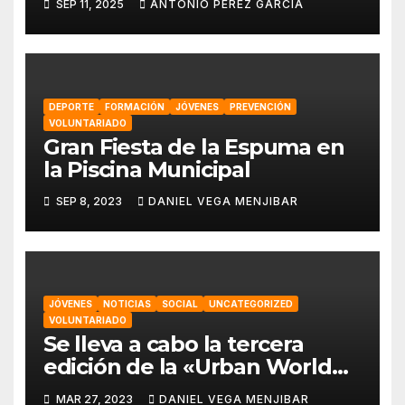
SEP 11, 2025
ANTONIO PÉREZ GARCÍA
TRAIL»🏃‍♂️🏃‍♀️⛰️🌕
DEPORTE
FORMACIÓN
JÓVENES
PREVENCIÓN
VOLUNTARIADO
Gran Fiesta de la Espuma en
la Piscina Municipal
SEP 8, 2023
DANIEL VEGA MENJIBAR
JÓVENES
NOTICIAS
SOCIAL
UNCATEGORIZED
VOLUNTARIADO
Se lleva a cabo la tercera
edición de la «Urban World
Alhaurín» por parte de la
MAR 27, 2023
DANIEL VEGA MENJIBAR