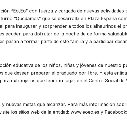
iación “Eo,Eo” con fuerza y cargada de nuevas actividades p
cturno “Quedamos” que se desarrolla en Plaza España como a
l para inaugurar y sorprender a todos los alhaurinos el p
es acuden para disfrutar de la noche de de forma saludabl
s pasan a formar parte de este familia y a participar desar
ción educativa de los niños, niñas y jóvenes de nuestro p
os que deseen preparar el graduado por libre. Y esta entid
ara extranjeros que tendrán lugar en el Centro Social de 
y nuevas metas que alcanzar. Para más información sobre a
 visite los sitios web de la entidad: www.eoeo.es y Faceboo