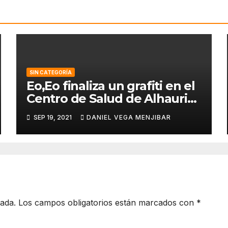
SIN CATEGORÍA
Eo,Eo finaliza un grafiti en el
Centro de Salud de Alhaurin
de la Torre.
SEP 19, 2021
DANIEL VEGA MENJIBAR
cada.
Los campos obligatorios están marcados con
*