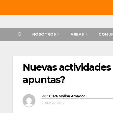
Saltar
al
contenido
NOSOTROS
AREAS
COMUN
Nuevas actividades 
apuntas?
Por
Clara Molina Amador
SEP 27, 2018