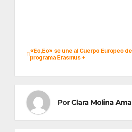
«Eo,Eo» se une al Cuerpo Europeo de 
Navegación
programa Erasmus +
de
entradas
Por
Clara Molina Ama