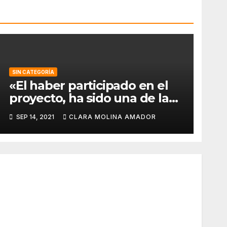
SIN CATEGORÍA
«El haber participado en el
proyecto, ha sido una de las
mejores experiencias que he
SEP 14, 2021
CLARA MOLINA AMADOR
vivido, pues a pesar de la
barrera del idioma, he sido
capaz de aprender de todos
los compañeros».