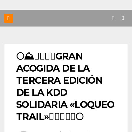
🌕⛰️🏃‍♀️🏃‍♂️GRAN
ACOGIDA DE LA
TERCERA EDICIÓN
DE LA KDD
SOLIDARIA «LOQUEO
TRAIL»🏃‍♂️🏃‍♀️⛰️🌕