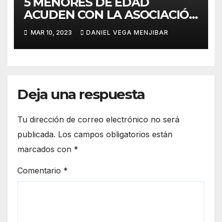
5 MENORES DE EDAD
ACUDEN CON LA ASOCIACIÓN
“EO,EO” A UN PROYECTO EN
MAR 10, 2023
DANIEL VEGA MENJIBAR
MARRUECOS.
Deja una respuesta
Tu dirección de correo electrónico no será
publicada.
Los campos obligatorios están
marcados con
*
Comentario
*