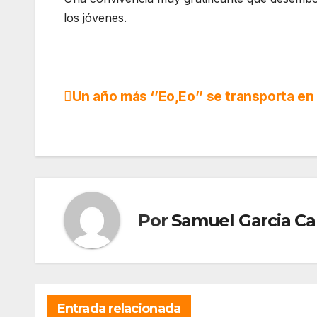
los jóvenes.
Un año más ‘’Eo,Eo’’ se transporta en
Navegación
de
entradas
Por
Samuel Garcia C
Entrada relacionada