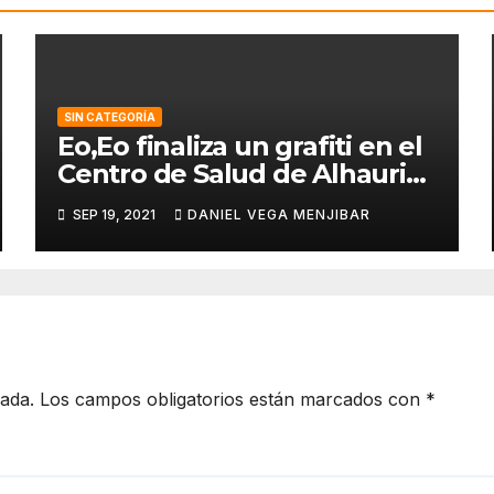
SIN CATEGORÍA
Eo,Eo finaliza un grafiti en el
Centro de Salud de Alhaurin
de la Torre.
SEP 19, 2021
DANIEL VEGA MENJIBAR
cada.
Los campos obligatorios están marcados con
*