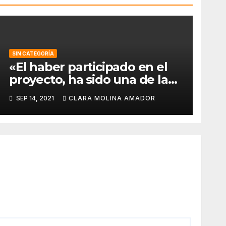
SIN CATEGORÍA
«El haber participado en el
proyecto, ha sido una de las
mejores experiencias que he
SEP 14, 2021
CLARA MOLINA AMADOR
vivido, pues a pesar de la
barrera del idioma, he sido
capaz de aprender de todos
los compañeros».