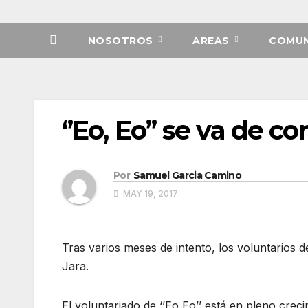
NOSOTROS
AREAS
COMUN
‘’Eo, Eo’’ se va de 
Por
Samuel Garcia Camino
MAY 19, 2017
Tras varios meses de intento, los voluntarios 
Jara.
El voluntariado de ‘’Eo,Eo’’ está en pleno crec