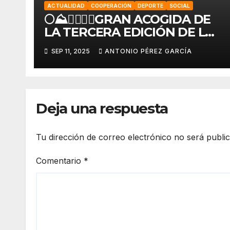
ACTUALIDAD
COOPERACIÓN
DEPORTE
SOCIAL
🌕⛰️🏃‍♀️🏃‍♂️GRAN ACOGIDA DE
LA TERCERA EDICIÓN DE LA
KDD SOLIDARIA «LOQUEO
SEP 11, 2025
ANTONIO PÉREZ GARCÍA
TRAIL»🏃‍♂️🏃‍♀️⛰️🌕
Deja una respuesta
Tu dirección de correo electrónico no será publi
Comentario
*