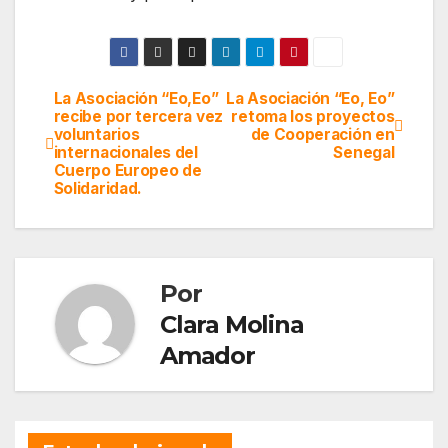
La Asociación “Eo,Eo”
La Asociación “Eo, Eo”
Navegación
recibe por tercera vez
retoma los proyectos
voluntarios
de Cooperación en
de
internacionales del
Senegal
Cuerpo Europeo de
entradas
Solidaridad.
Por
Clara Molina
Amador