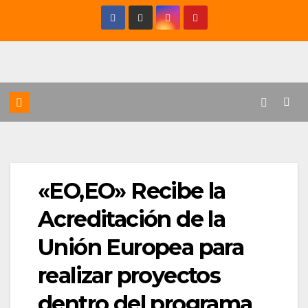
Saltar
al
contenido
«EO,EO» Recibe la
Acreditación de la
Unión Europea para
realizar proyectos
dentro del programa