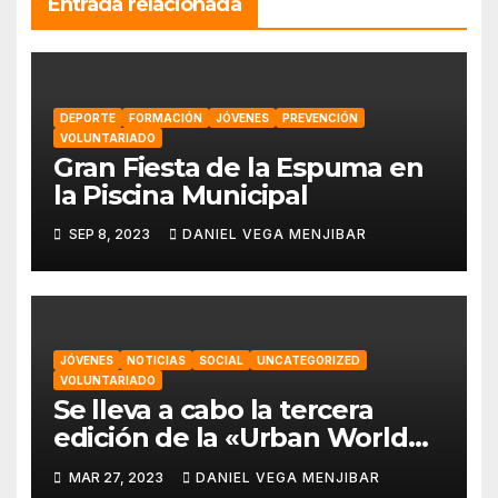
Entrada relacionada
DEPORTE
FORMACIÓN
JÓVENES
PREVENCIÓN
VOLUNTARIADO
Gran Fiesta de la Espuma en
la Piscina Municipal
SEP 8, 2023
DANIEL VEGA MENJIBAR
JÓVENES
NOTICIAS
SOCIAL
UNCATEGORIZED
VOLUNTARIADO
Se lleva a cabo la tercera
edición de la «Urban World
Alhaurín» por parte de la
MAR 27, 2023
DANIEL VEGA MENJIBAR
asociación “Eo,Eo”