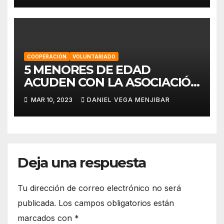
COOPERACIÓN
VOLUNTARIADO
5 MENORES DE EDAD
ACUDEN CON LA ASOCIACIÓN
“EO,EO” A UN PROYECTO EN
MAR 10, 2023
DANIEL VEGA MENJIBAR
MARRUECOS.
Deja una respuesta
Tu dirección de correo electrónico no será
publicada.
Los campos obligatorios están
marcados con
*